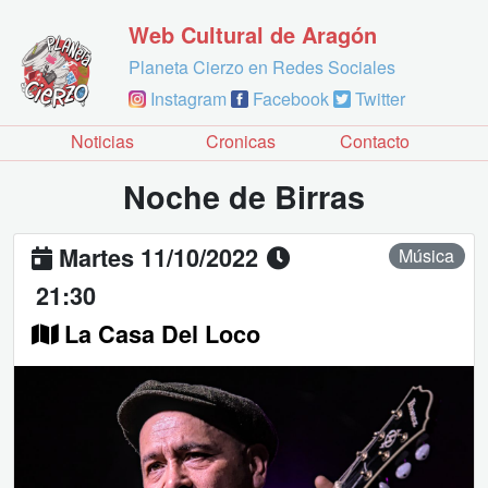
Web Cultural de Aragón
Planeta Cierzo en Redes Sociales
Instagram
Facebook
Twitter
Noticias
Cronicas
Contacto
Noche de Birras
Martes 11/10/2022
Música
21:30
La Casa Del Loco