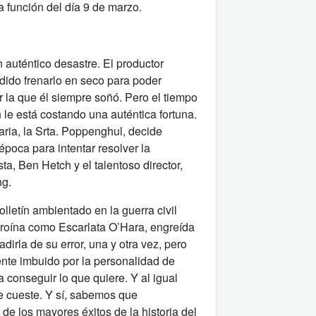
a función del día 9 de marzo.
n auténtico desastre. El productor
dido frenarlo en seco para poder
r la que él siempre soñó. Pero el tiempo
le está costando una auténtica fortuna.
ria, la Srta. Poppenghul, decide
época para intentar resolver la
ta, Ben Hetch y el talentoso director,
ng.
lletín ambientado en la guerra civil
roína como Escarlata O’Hara, engreída
irla de su error, una y otra vez, pero
mente imbuido por la personalidad de
a conseguir lo que quiere. Y al igual
ue cueste. Y sí, sabemos que
de los mayores éxitos de la historia del