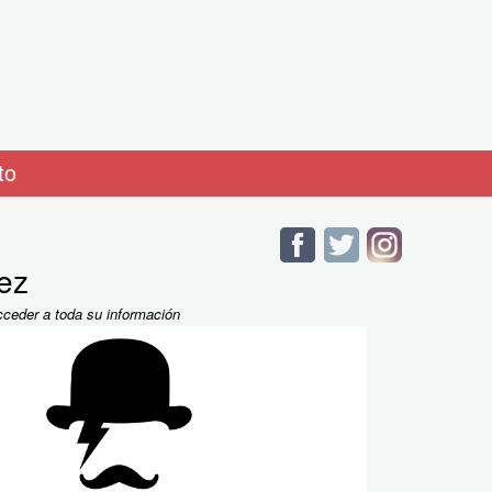
to
ez
cceder a toda su información