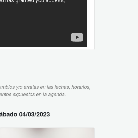
mbios y/o erratas en las fechas, horarios,
ventos expuestos en la agenda.
ábado 04/03/2023