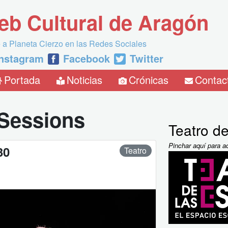
eb Cultural de Aragón
 a Planeta Cierzo en las Redes Sociales
Instagram
Facebook
Twitter
Portada
Noticias
Crónicas
Contac
Sessions
Teatro de
Pinchar aquí para a
30
Teatro