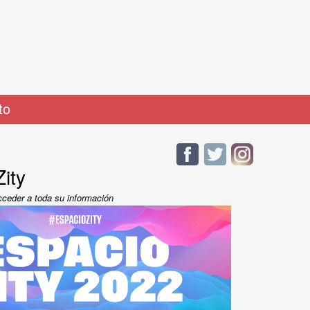
to
ity
cceder a toda su información