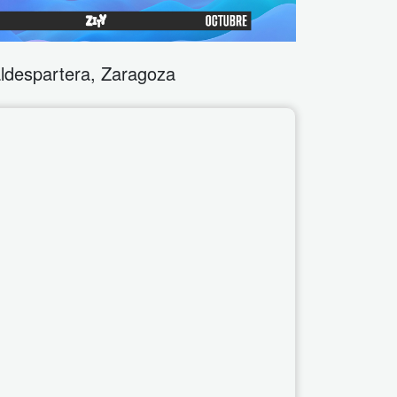
ldespartera
,
Zaragoza